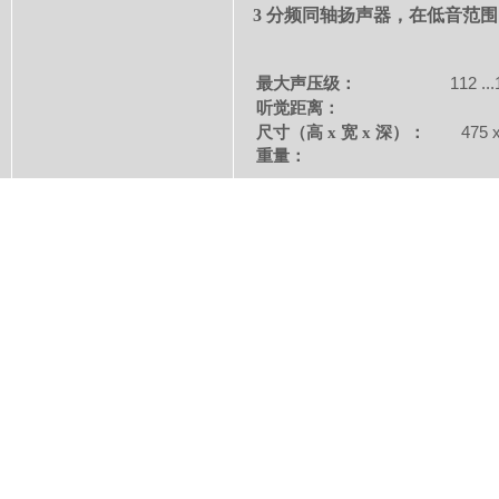
3 分频同轴扬声器，在低音范
112 ..
最大声压级：
听觉距离：
475 
尺寸（高 x 宽 x 深）：
重量：
28,5
UMT 70 S
全向、心形、8 字形指向大振膜晶体管麦克风
RL
2 分频同轴扬声器，在低音范
113 ..
最大声压级：
听觉距离：