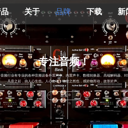
产品
关于
品牌
下载
新
专注音频！
于音频行业有专业的各种音频设备外置声卡、内置声卡
、数模转换器
、
高
端解码器
、H
凡音之起，由人心生也。人心之动，物使之然也，感於物而动，故形於声。
联系