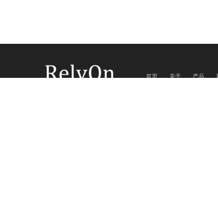
首页
关于
产品
地址：北京市通州区八里
电话：+86-186 0113 9283
想了解更多的我们，联系我
Copyrig