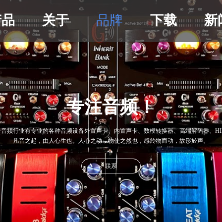
产品
关于
品牌
下载
新
专注音频！
于音频行业有专业的各种音频设备外置声卡、内置声卡
、数模转换器
、
高
端解码器
、H
凡音之起，由人心生也。人心之动，物使之然也，感於物而动，故形於声。
联系