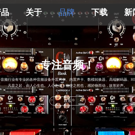
产品
关于
品牌
下载
新
专注音频！
于音频行业有专业的各种音频设备外置声卡、内置声卡
、数模转换器
、
高
端解码器
、H
凡音之起，由人心生也。人心之动，物使之然也，感於物而动，故形於声。
联系